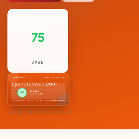
75
AMAN
CemerlanTrust · syandrakwan.com