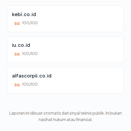
kebi.co.id
100/100
SG
iu.co.id
100/100
SG
alfascorpii.co.id
100/100
SG
Laporan ini dibuat otomatis dari sinyal teknis publik. Ini bukan
nasihat hukum atau finansial.