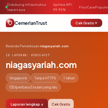
Didukung infrastruktur
Uptime API:
·
Fitur
Cara
Popule
tepercaya
99.95%
CemerlanTrust
Cek Gratis
Beranda
›
Pemeriksaan
›
niagasyariah.com
ID LAPORAN: #3BCC4F27
niagasyariah.com
Singapore
Tanpa HTTPS
1 tahun
Diperbarui
3 bulan yang lalu
Laporan lengkap ↓
Cek Gratis