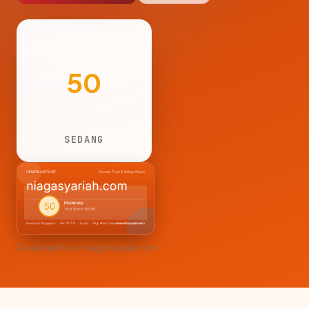
50
SEDANG
CemerlanTrust · niagasyariah.com