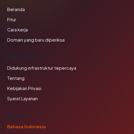
Beranda
Fitur
Cara kerja
Domain yang baru diperiksa
PERUSAHAAN
Didukung infrastruktur tepercaya
Tentang
Kebijakan Privasi
Syarat Layanan
BAHASA
Bahasa Indonesia