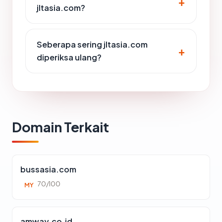
jltasia.com?
Seberapa sering jltasia.com
diperiksa ulang?
Domain Terkait
bussasia.com
70/100
MY
amway.co.id