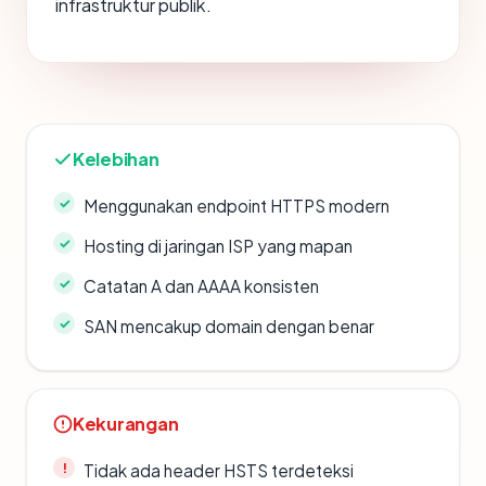
infrastruktur publik.
Kelebihan
Menggunakan endpoint HTTPS modern
Hosting di jaringan ISP yang mapan
Catatan A dan AAAA konsisten
SAN mencakup domain dengan benar
Kekurangan
Tidak ada header HSTS terdeteksi