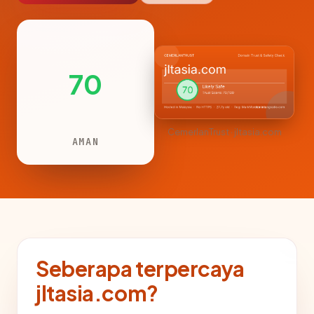
70
CemerlanTrust · jltasia.com
AMAN
Seberapa terpercaya
jltasia.com?