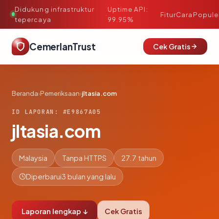
Didukung infrastruktur
Uptime API:
·
Fitur
Cara
Popule
tepercaya
99.95%
CemerlanTrust
Cek Gratis
Beranda
›
Pemeriksaan
›
jltasia.com
ID LAPORAN: #E9867A05
jltasia.com
Malaysia
Tanpa HTTPS
27.7 tahun
Diperbarui
3 bulan yang lalu
Laporan lengkap ↓
Cek Gratis