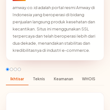
amway.co.id adalah portal resmi Amway di
Indonesia yang beroperasi di bidang
penjualan langsung produk kesehatan dan
kecantikan. Situs ini menggunakan SSL
terpercaya dan telah beroperasi lebih dari
dua dekade, menandakan stabilitas dan
kredibilitasnya di industri e-commerce.
Ikhtisar
Teknis
Keamanan
WHOIS