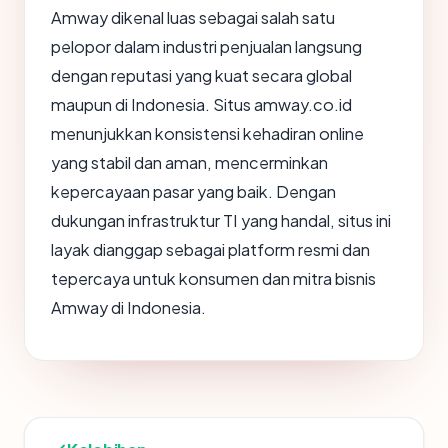
Amway dikenal luas sebagai salah satu
pelopor dalam industri penjualan langsung
dengan reputasi yang kuat secara global
maupun di Indonesia. Situs amway.co.id
menunjukkan konsistensi kehadiran online
yang stabil dan aman, mencerminkan
kepercayaan pasar yang baik. Dengan
dukungan infrastruktur TI yang handal, situs ini
layak dianggap sebagai platform resmi dan
tepercaya untuk konsumen dan mitra bisnis
Amway di Indonesia.