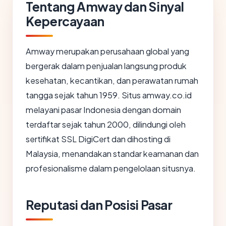
Tentang Amway dan Sinyal
Kepercayaan
Amway merupakan perusahaan global yang
bergerak dalam penjualan langsung produk
kesehatan, kecantikan, dan perawatan rumah
tangga sejak tahun 1959. Situs amway.co.id
melayani pasar Indonesia dengan domain
terdaftar sejak tahun 2000, dilindungi oleh
sertifikat SSL DigiCert dan dihosting di
Malaysia, menandakan standar keamanan dan
profesionalisme dalam pengelolaan situsnya.
Reputasi dan Posisi Pasar