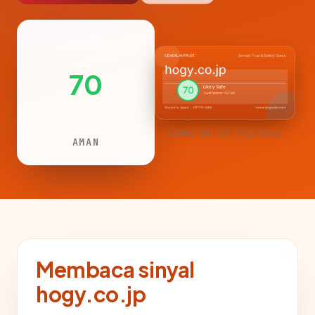
70
CemerlanTrust · hogy.co.jp
AMAN
Membaca sinyal
hogy.co.jp