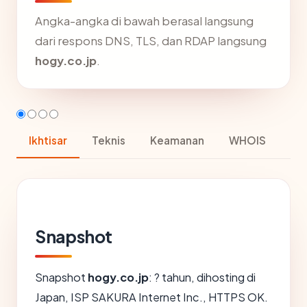
Angka-angka di bawah berasal langsung
dari respons DNS, TLS, dan RDAP langsung
hogy.co.jp
.
Ikhtisar
Teknis
Keamanan
WHOIS
Snapshot
Snapshot
hogy.co.jp
: ? tahun, dihosting di
Japan, ISP SAKURA Internet Inc., HTTPS OK.