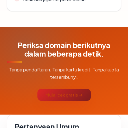
Periksa domain berikutnya
dalam beberapa detik.
Tanpa pendaftaran. Tanpa kartu kredit. Tanpa kuota
tersembunyi.
Mulai cek gratis →
Pertanyaan Umum