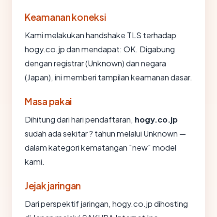
Keamanan koneksi
Kami melakukan handshake TLS terhadap
hogy.co.jp dan mendapat: OK. Digabung
dengan registrar (Unknown) dan negara
(Japan), ini memberi tampilan keamanan dasar.
Masa pakai
Dihitung dari hari pendaftaran,
hogy.co.jp
sudah ada sekitar ? tahun melalui Unknown —
dalam kategori kematangan "new" model
kami.
Jejak jaringan
Dari perspektif jaringan, hogy.co.jp dihosting