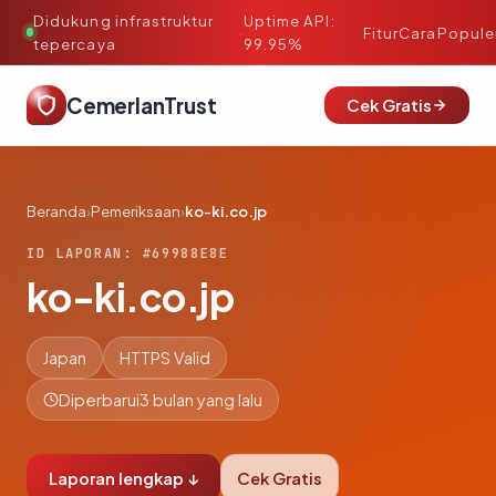
Didukung infrastruktur
Uptime API:
·
Fitur
Cara
Popule
tepercaya
99.95%
CemerlanTrust
Cek Gratis
Beranda
›
Pemeriksaan
›
ko-ki.co.jp
ID LAPORAN: #69988E8E
ko-ki.co.jp
Japan
HTTPS Valid
Diperbarui
3 bulan yang lalu
Laporan lengkap ↓
Cek Gratis