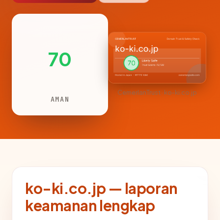
70
CemerlanTrust · ko-ki.co.jp
AMAN
ko-ki.co.jp — laporan
keamanan lengkap