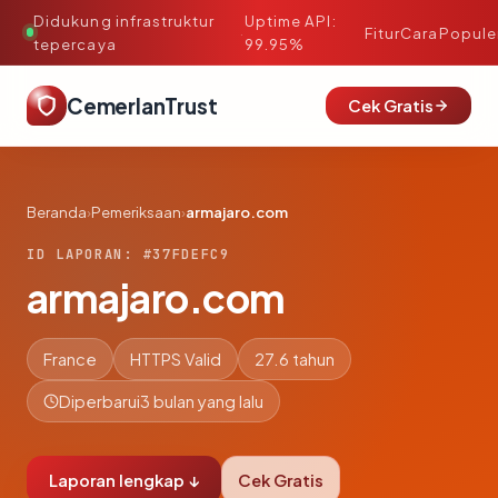
Didukung infrastruktur
Uptime API:
·
Fitur
Cara
Popule
tepercaya
99.95%
CemerlanTrust
Cek Gratis
Beranda
›
Pemeriksaan
›
armajaro.com
ID LAPORAN: #37FDEFC9
armajaro.com
France
HTTPS Valid
27.6 tahun
Diperbarui
3 bulan yang lalu
Laporan lengkap ↓
Cek Gratis