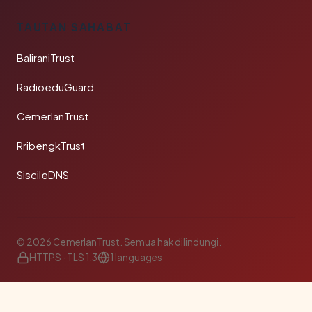
TAUTAN SAHABAT
BaliraniTrust
RadioeduGuard
CemerlanTrust
RribengkTrust
SiscileDNS
© 2026 CemerlanTrust. Semua hak dilindungi.
HTTPS · TLS 1.3
1 languages