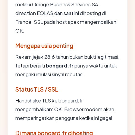
melalui Orange Business Services SA,
direction EOLAS dan saat ini dihosting di
France. SSL pada host apex mengembalikan:
OK.
Mengapa usia penting
Rekam jejak 28.6 tahun bukan bukti legitimasi,
tetapi berarti
bongard.fr
punya waktu untuk
mengakumulasi sinyal reputasi.
Status TLS / SSL
Handshake TLS ke bongard.fr
mengembalikan: OK. Browser modern akan
memperingatkan pengguna ketika ini gagal.
Di mana bongard.fr dihosting