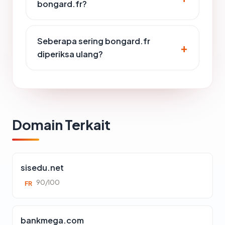
bongard.fr?
Seberapa sering bongard.fr
diperiksa ulang?
Domain Terkait
sisedu.net
90/100
FR
bankmega.com