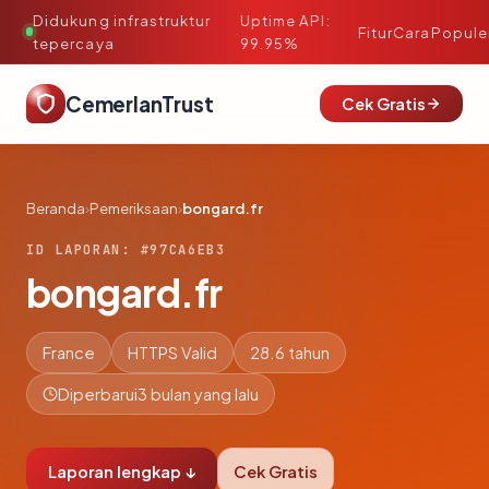
Didukung infrastruktur
Uptime API:
·
Fitur
Cara
Popule
tepercaya
99.95%
CemerlanTrust
Cek Gratis
Beranda
›
Pemeriksaan
›
bongard.fr
ID LAPORAN: #97CA6EB3
bongard.fr
France
HTTPS Valid
28.6 tahun
Diperbarui
3 bulan yang lalu
Laporan lengkap ↓
Cek Gratis