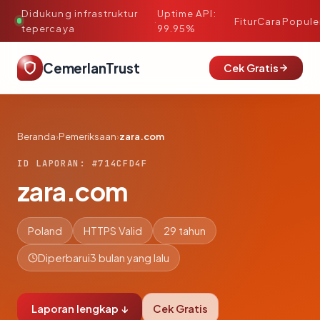
Didukung infrastruktur
Uptime API:
·
Fitur
Cara
Popule
tepercaya
99.95%
CemerlanTrust
Cek Gratis
Beranda
›
Pemeriksaan
›
zara.com
ID LAPORAN: #714CFD4F
zara.com
Poland
HTTPS Valid
29 tahun
Diperbarui
3 bulan yang lalu
Laporan lengkap ↓
Cek Gratis