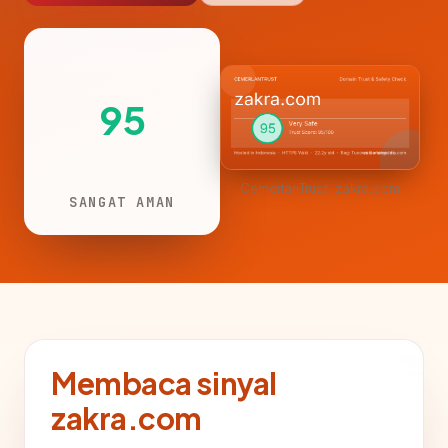
95
CemerlanTrust · zakra.com
SANGAT AMAN
Membaca sinyal
zakra.com