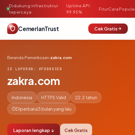
Didukung infrastruktur
Uptime API:
·
Fitur
Cara
Popule
tepercaya
99.95%
CemerlanTrust
Cek Gratis
Beranda
›
Pemeriksaan
›
zakra.com
ID LAPORAN: #FDB883EB
zakra.com
Indonesia
HTTPS Valid
22.2 tahun
Diperbarui
3 bulan yang lalu
Laporan lengkap ↓
Cek Gratis