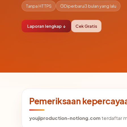
Tanpa HTTPS
Diperbarui
3 bulan yang lalu
Laporan lengkap ↓
Cek Gratis
Pemeriksaan kepercayaa
youjiproduction-notlong.com
terdaftar m