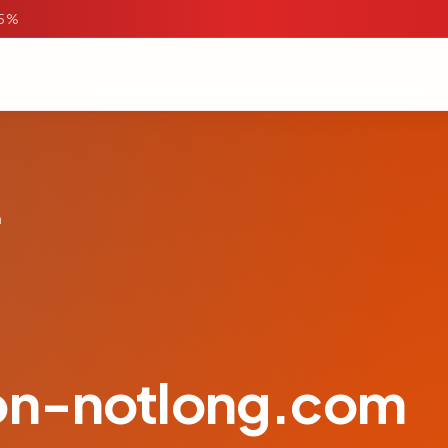
95%
m
ion-notlong.com