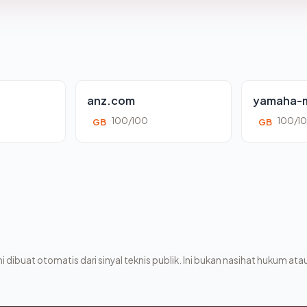
anz.com
yamaha-m
100/100
100/1
GB
GB
i dibuat otomatis dari sinyal teknis publik. Ini bukan nasihat hukum atau