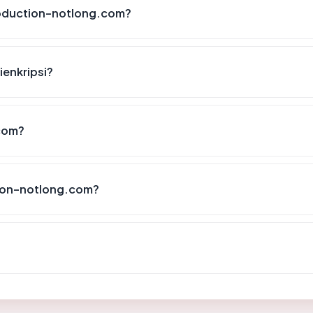
roduction-notlong.com?
enkripsi?
com?
ion-notlong.com?