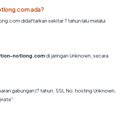
otlong.com ada?
g.com didaftarkan sekitar ? tahun lalu melalui
ction-notlong.com
di jaringan Unknown, secara
baran gabungan (? tahun, SSL No, hosting Unknown,
erate".