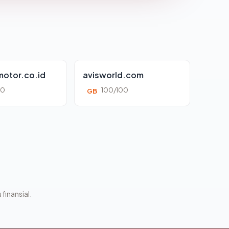
otor.co.id
avisworld.com
00
100/100
GB
 finansial.