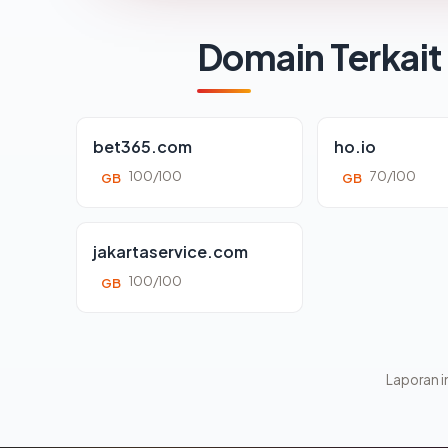
Domain Terkait
bet365.com
ho.io
100/100
70/100
GB
GB
jakartaservice.com
100/100
GB
Laporan in