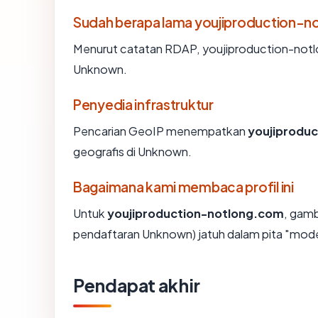
Sudah berapa lama youjiproduction-n
Menurut catatan RDAP, youjiproduction-notlon
Unknown.
Penyedia infrastruktur
Pencarian GeoIP menempatkan
youjiprodu
geografis di Unknown.
Bagaimana kami membaca profil ini
Untuk
youjiproduction-notlong.com
, gam
pendaftaran Unknown) jatuh dalam pita "mod
Pendapat akhir