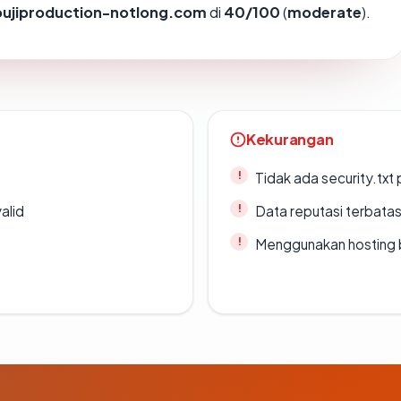
oujiproduction-notlong.com
di
40/100
(
moderate
).
Kekurangan
Tidak ada security.txt 
alid
Data reputasi terbata
Menggunakan hosting 