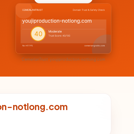
CemerlanTrust · youjiproduction-notlong.com
ion-notlong.com