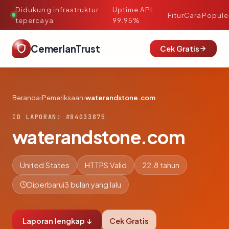
Didukung infrastruktur
Uptime API:
·
Fitur
Cara
Popule
tepercaya
99.95%
CemerlanTrust
Cek Gratis
Beranda
›
Pemeriksaan
›
waterandstone.com
ID LAPORAN: #84033875
waterandstone.com
United States
HTTPS Valid
22.8 tahun
Diperbarui
3 bulan yang lalu
Laporan lengkap ↓
Cek Gratis