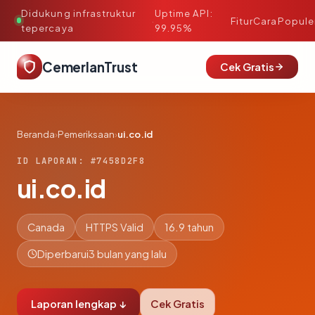
Didukung infrastruktur
Uptime API:
·
Fitur
Cara
Popule
tepercaya
99.95%
CemerlanTrust
Cek Gratis
Beranda
›
Pemeriksaan
›
ui.co.id
ID LAPORAN: #7458D2F8
ui.co.id
Canada
HTTPS Valid
16.9 tahun
Diperbarui
3 bulan yang lalu
Laporan lengkap ↓
Cek Gratis