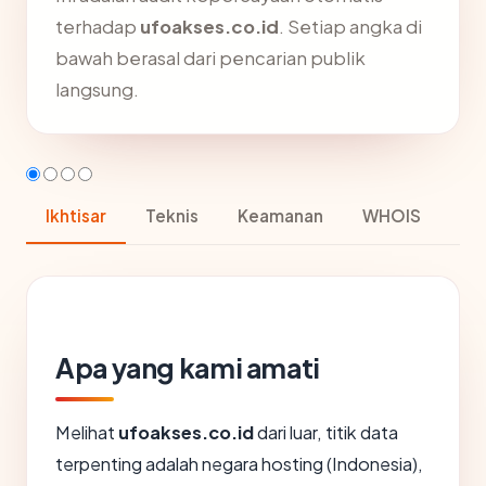
terhadap
ufoakses.co.id
. Setiap angka di
bawah berasal dari pencarian publik
langsung.
Ikhtisar
Teknis
Keamanan
WHOIS
Apa yang kami amati
Melihat
ufoakses.co.id
dari luar, titik data
terpenting adalah negara hosting (Indonesia),