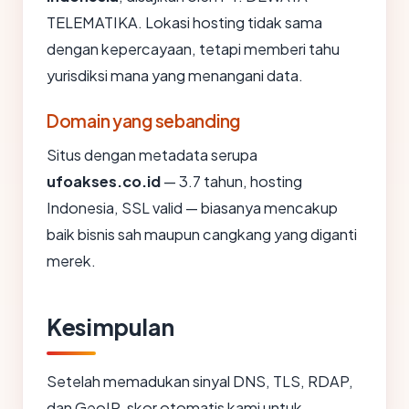
TELEMATIKA. Lokasi hosting tidak sama
dengan kepercayaan, tetapi memberi tahu
yurisdiksi mana yang menangani data.
Domain yang sebanding
Situs dengan metadata serupa
ufoakses.co.id
— 3.7 tahun, hosting
Indonesia, SSL valid — biasanya mencakup
baik bisnis sah maupun cangkang yang diganti
merek.
Kesimpulan
Setelah memadukan sinyal DNS, TLS, RDAP,
dan GeoIP, skor otomatis kami untuk