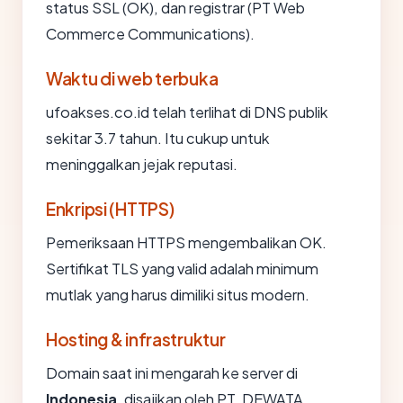
status SSL (OK), dan registrar (PT Web
Commerce Communications).
Waktu di web terbuka
ufoakses.co.id telah terlihat di DNS publik
sekitar 3.7 tahun. Itu cukup untuk
meninggalkan jejak reputasi.
Enkripsi (HTTPS)
Pemeriksaan HTTPS mengembalikan OK.
Sertifikat TLS yang valid adalah minimum
mutlak yang harus dimiliki situs modern.
Hosting & infrastruktur
Domain saat ini mengarah ke server di
Indonesia
, disajikan oleh PT. DEWATA