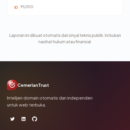
95/100
ID
Laporan ini dibuat otomatis dari sinyal teknis publik. Ini bukan
nasihat hukum atau finansial.
CemerlanTrust
Intelijen domain otomatis dan independen
untuk web terbuka.