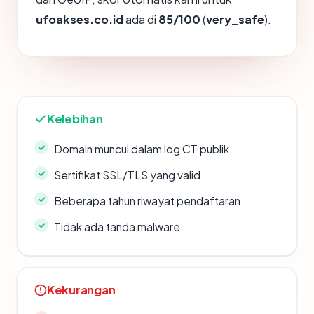
ufoakses.co.id
ada di
85/100
(
very_safe
).
Kelebihan
Domain muncul dalam log CT publik
Sertifikat SSL/TLS yang valid
Beberapa tahun riwayat pendaftaran
Tidak ada tanda malware
Kekurangan