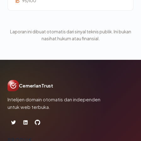
95/100
ID
Laporan ini dibuat otomatis dari sinyal teknis publik. Ini bukan
nasihat hukum atau finansial.
CemerlanTrust
Intelijen domain otomatis dan independen
untuk web terbuka.
PRODUK