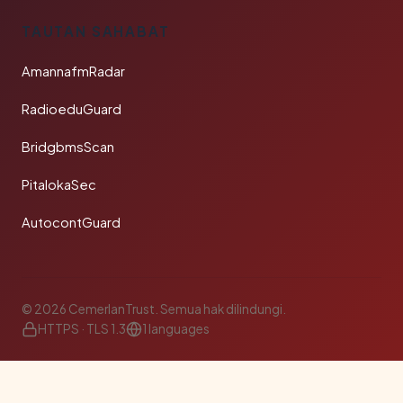
TAUTAN SAHABAT
AmannafmRadar
RadioeduGuard
BridgbmsScan
PitalokaSec
AutocontGuard
© 2026 CemerlanTrust. Semua hak dilindungi.
HTTPS · TLS 1.3
1 languages