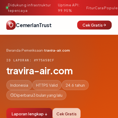
Didukung infrastruktur
Uptime API:
·
Fitur
Cara
Popule
tepercaya
99.95%
CemerlanTrust
Cek Gratis
Beranda
›
Pemeriksaan
›
travira-air.com
ID LAPORAN: #975A5BCF
travira-air.com
Indonesia
HTTPS Valid
24.6 tahun
Diperbarui
3 bulan yang lalu
Laporan lengkap ↓
Cek Gratis