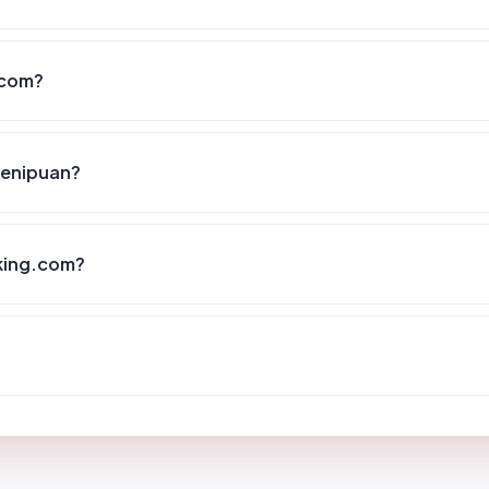
.com?
penipuan?
king.com?