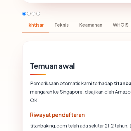
Ikhtisar
Teknis
Keamanan
WHOIS
Temuan awal
Pemeriksaan otomatis kami terhadap
titanb
mengarah ke Singapore, disajikan oleh Amaz
OK.
Riwayat pendaftaran
titanbaking.com telah ada sekitar 21.2 tahun