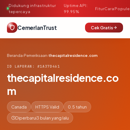
Didukung infrastruktur
Uptime API:
·
Fitur
Cara
Popule
tepercaya
99.95%
CemerlanTrust
Cek Gratis
Beranda
›
Pemeriksaan
›
thecapitalresidence.com
ID LAPORAN: #1A37D461
thecapitalresidence.co
m
Canada
HTTPS Valid
0.5 tahun
Diperbarui
3 bulan yang lalu