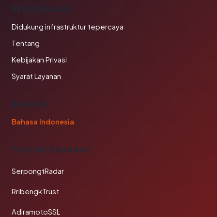
PERUSAHAAN
Didukung infrastruktur tepercaya
Tentang
Kebijakan Privasi
Syarat Layanan
BAHASA
Bahasa Indonesia
TAUTAN SAHABAT
SerpongtRadar
RribengkTrust
AdiramotoSSL