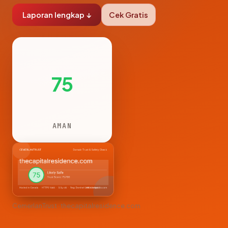
Laporan lengkap ↓
Cek Gratis
75
AMAN
CemerlanTrust · thecapitalresidence.com