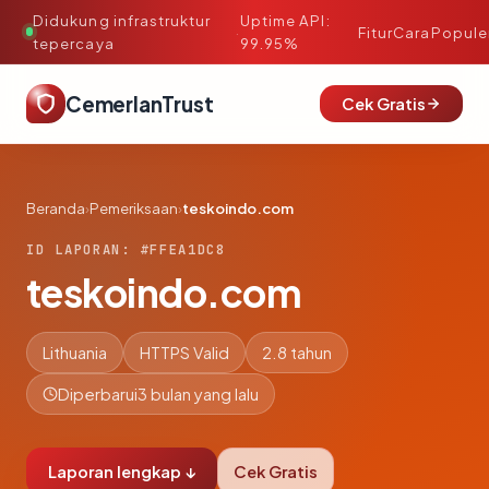
Didukung infrastruktur
Uptime API:
·
Fitur
Cara
Popule
tepercaya
99.95%
CemerlanTrust
Cek Gratis
Beranda
›
Pemeriksaan
›
teskoindo.com
ID LAPORAN: #FFEA1DC8
teskoindo.com
Lithuania
HTTPS Valid
2.8 tahun
Diperbarui
3 bulan yang lalu
Laporan lengkap ↓
Cek Gratis