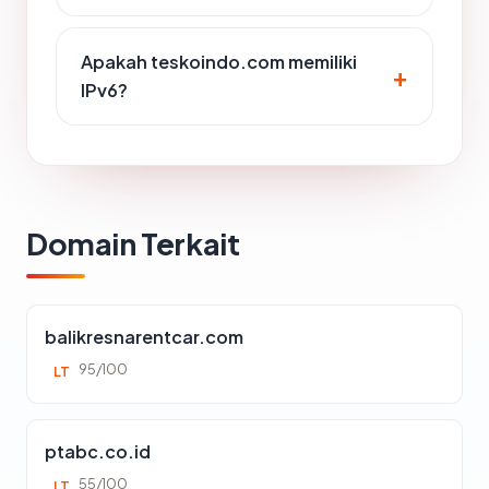
Apakah teskoindo.com memiliki
IPv6?
Domain Terkait
balikresnarentcar.com
95/100
LT
ptabc.co.id
55/100
LT