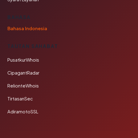
BAHASA
Bahasa Indonesia
TAUTAN SAHABAT
PusatkurWhois
CipagantRadar
RelionteWhois
TirtasanSec
AdiramotoSSL