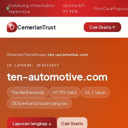
Didukung infrastruktur
Uptime API:
·
Fitur
Cara
Popule
tepercaya
99.95%
CemerlanTrust
Cek Gratis
Beranda
›
Pemeriksaan
›
ten-automotive.com
ID LAPORAN: #FAF63837
ten-automotive.com
The Netherlands
HTTPS Valid
26.2 tahun
Diperbarui
3 bulan yang lalu
Laporan lengkap ↓
Cek Gratis