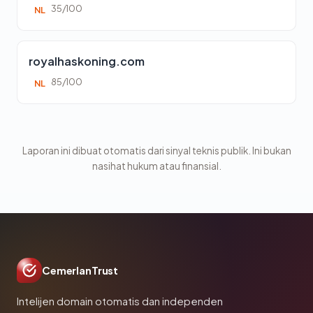
35/100
NL
royalhaskoning.com
85/100
NL
Laporan ini dibuat otomatis dari sinyal teknis publik. Ini bukan
nasihat hukum atau finansial.
CemerlanTrust
Intelijen domain otomatis dan independen