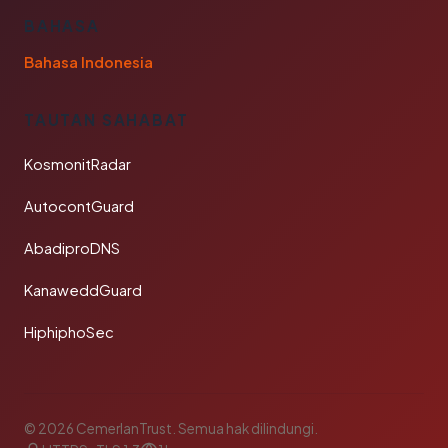
BAHASA
Bahasa Indonesia
TAUTAN SAHABAT
KosmonitRadar
AutocontGuard
AbadiproDNS
KanaweddGuard
HiphiphoSec
© 2026 CemerlanTrust. Semua hak dilindungi.