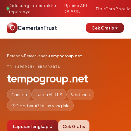
Didukung infrastruktur
Uptime API:
·
Fitur
Cara
Popule
tepercaya
99.95%
CemerlanTrust
Cek Gratis
Beranda
›
Pemeriksaan
›
tempogroup.net
ID LAPORAN: #B88D6D7C
tempogroup.net
Canada
Tanpa HTTPS
9.5 tahun
Diperbarui
3 bulan yang lalu
Laporan lengkap ↓
Cek Gratis