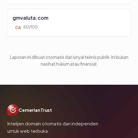
gmvaluta.com
60/100
CA
Laporan ini dibuat otomatis dari sinyal teknis publik. Ini bukan
nasihat hukum atau finansial.
CemerlanTrust
Intelijen domain otomatis dan independen
untuk web terbuka.