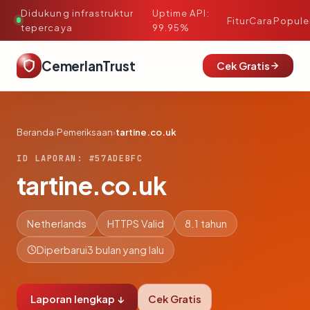
Didukung infrastruktur
Uptime API:
·
Fitur
Cara
Popule
tepercaya
99.95%
CemerlanTrust
Cek Gratis
Beranda
›
Pemeriksaan
›
tartine.co.uk
ID LAPORAN: #57ADEBFC
tartine.co.uk
Netherlands
HTTPS Valid
8.1 tahun
Diperbarui
3 bulan yang lalu
Laporan lengkap ↓
Cek Gratis