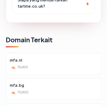
tartine.co.uk?
Domain Terkait
mfa.nl
75/100
NL
mfa.bg
70/100
NL