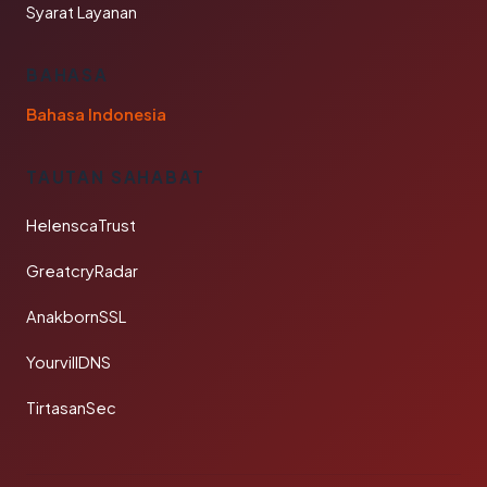
Syarat Layanan
BAHASA
Bahasa Indonesia
TAUTAN SAHABAT
HelenscaTrust
GreatcryRadar
AnakbornSSL
YourvillDNS
TirtasanSec