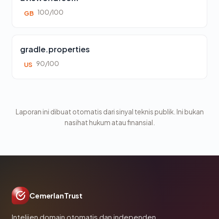
100/100
GB
gradle.properties
90/100
US
Laporan ini dibuat otomatis dari sinyal teknis publik. Ini bukan
nasihat hukum atau finansial.
CemerlanTrust
Intelijen domain otomatis dan independen