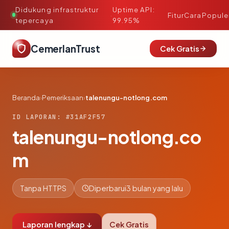
Didukung infrastruktur
Uptime API:
·
Fitur
Cara
Popule
tepercaya
99.95%
CemerlanTrust
Cek Gratis
Beranda
›
Pemeriksaan
›
talenungu-notlong.com
ID LAPORAN: #31AF2F57
talenungu-notlong.co
m
Tanpa HTTPS
Diperbarui
3 bulan yang lalu
Laporan lengkap ↓
Cek Gratis