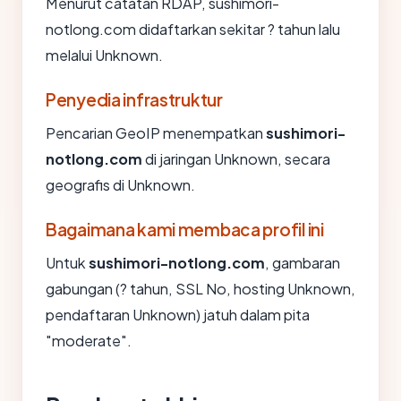
Menurut catatan RDAP, sushimori-
notlong.com didaftarkan sekitar ? tahun lalu
melalui Unknown.
Penyedia infrastruktur
Pencarian GeoIP menempatkan
sushimori-
notlong.com
di jaringan Unknown, secara
geografis di Unknown.
Bagaimana kami membaca profil ini
Untuk
sushimori-notlong.com
, gambaran
gabungan (? tahun, SSL No, hosting Unknown,
pendaftaran Unknown) jatuh dalam pita
"moderate".