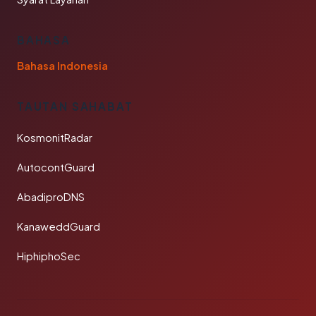
BAHASA
Bahasa Indonesia
TAUTAN SAHABAT
KosmonitRadar
AutocontGuard
AbadiproDNS
KanaweddGuard
HiphiphoSec