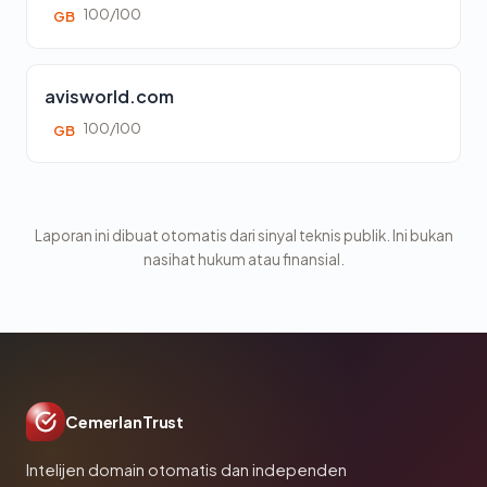
100/100
GB
avisworld.com
100/100
GB
Laporan ini dibuat otomatis dari sinyal teknis publik. Ini bukan
nasihat hukum atau finansial.
CemerlanTrust
Intelijen domain otomatis dan independen