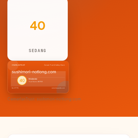
40
SEDANG
CemerlanTrust · sushimori-notlong.com