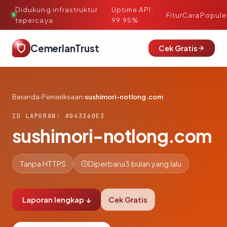
Didukung infrastruktur
Uptime API:
·
Fitur
Cara
Popule
tepercaya
99.95%
CemerlanTrust
Cek Gratis
Beranda
›
Pemeriksaan
›
sushimori-notlong.com
ID LAPORAN: #043360E3
sushimori-notlong.com
Tanpa HTTPS
Diperbarui
3 bulan yang lalu
Laporan lengkap ↓
Cek Gratis