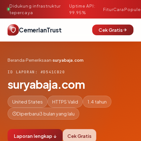
Didukung infrastruktur
Uptime API:
·
Fitur
Cara
Popule
tepercaya
99.95%
CemerlanTrust
Cek Gratis
Beranda
›
Pemeriksaan
›
suryabaja.com
ID LAPORAN: #D541CB20
suryabaja.com
United States
HTTPS Valid
1.4 tahun
Diperbarui
3 bulan yang lalu
Laporan lengkap ↓
Cek Gratis