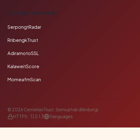
TAUTAN SAHABAT
SerpongtRadar
RribengkTrust
AdiramotoSSL
KalaweitScore
MomeafmScan
© 2026 CemerlanTrust. Semua hak dilindungi.
HTTPS · TLS 1.3
1 languages