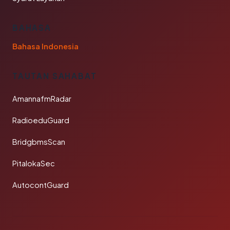
BAHASA
Bahasa Indonesia
TAUTAN SAHABAT
AmannafmRadar
RadioeduGuard
BridgbmsScan
PitalokaSec
AutocontGuard