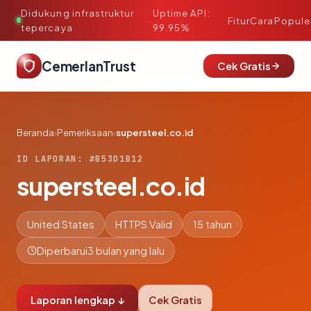
Didukung infrastruktur
Uptime API:
·
Fitur
Cara
Popule
tepercaya
99.95%
CemerlanTrust
Cek Gratis
Beranda
›
Pemeriksaan
›
supersteel.co.id
ID LAPORAN: #B53D1B12
supersteel.co.id
United States
HTTPS Valid
15 tahun
Diperbarui
3 bulan yang lalu
Laporan lengkap ↓
Cek Gratis