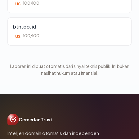
100/100
US
btn.co.id
100/100
US
Laporan ini dibuat otomatis dari sinyal teknis publik. Ini bukan
nasihat hukum atau finansial.
CemerlanTrust
Intelijen domain otomatis dan independen