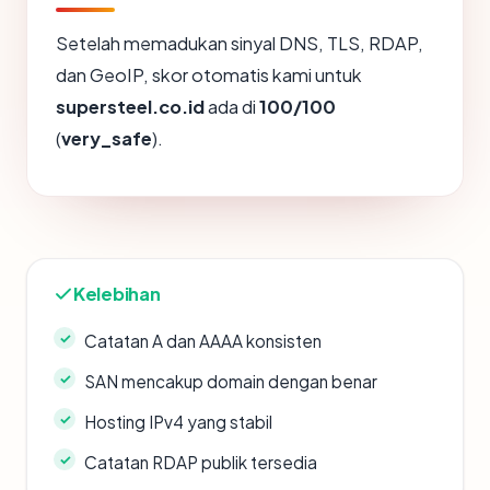
Setelah memadukan sinyal DNS, TLS, RDAP,
dan GeoIP, skor otomatis kami untuk
supersteel.co.id
ada di
100/100
(
very_safe
).
Kelebihan
Catatan A dan AAAA konsisten
SAN mencakup domain dengan benar
Hosting IPv4 yang stabil
Catatan RDAP publik tersedia