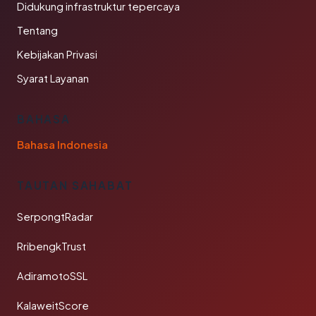
Didukung infrastruktur tepercaya
Tentang
Kebijakan Privasi
Syarat Layanan
BAHASA
Bahasa Indonesia
TAUTAN SAHABAT
SerpongtRadar
RribengkTrust
AdiramotoSSL
KalaweitScore