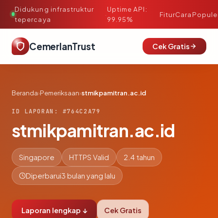
Didukung infrastruktur
Uptime API:
·
Fitur
Cara
Popule
tepercaya
99.95%
CemerlanTrust
Cek Gratis
Beranda
›
Pemeriksaan
›
stmikpamitran.ac.id
ID LAPORAN: #764C2A79
stmikpamitran.ac.id
Singapore
HTTPS Valid
2.4 tahun
Diperbarui
3 bulan yang lalu
Laporan lengkap ↓
Cek Gratis