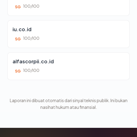
100/100
SG
iu.co.id
100/100
SG
alfascorpii.co.id
100/100
SG
Laporan ini dibuat otomatis dari sinyal teknis publik. Ini bukan
nasihat hukum atau finansial.