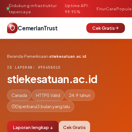
Didukung infrastruktur
Uptime API:
·
Fitur
Cara
Popule
tepercaya
99.95%
CemerlanTrust
Cek Gratis
Beranda
›
Pemeriksaan
›
stiekesatuan.ac.id
ID LAPORAN: #9545BD1E
stiekesatuan.ac.id
Canada
HTTPS Valid
24.9 tahun
Diperbarui
3 bulan yang lalu
Laporan lengkap ↓
Cek Gratis