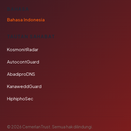
BAHASA
Bahasa Indonesia
TAUTAN SAHABAT
KosmonitRadar
AutocontGuard
AbadiproDNS
KanaweddGuard
HiphiphoSec
© 2026 CemerlanTrust. Semua hak dilindungi.