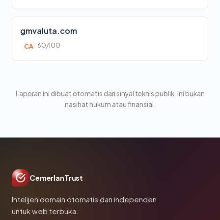
gmvaluta.com
60/100
CA
Laporan ini dibuat otomatis dari sinyal teknis publik. Ini bukan
nasihat hukum atau finansial.
CemerlanTrust
Intelijen domain otomatis dan independen
untuk web terbuka.