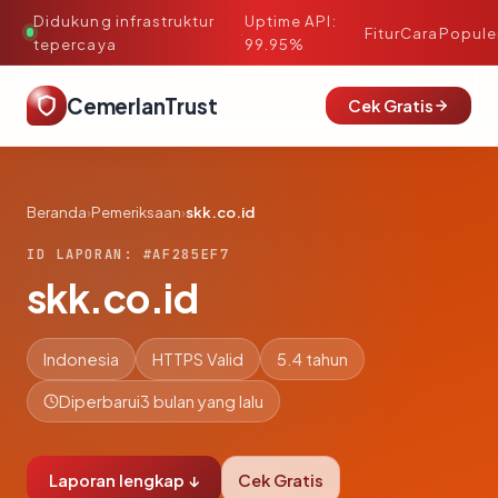
Didukung infrastruktur
Uptime API:
·
Fitur
Cara
Popule
tepercaya
99.95%
CemerlanTrust
Cek Gratis
Beranda
›
Pemeriksaan
›
skk.co.id
ID LAPORAN: #AF285EF7
skk.co.id
Indonesia
HTTPS Valid
5.4 tahun
Diperbarui
3 bulan yang lalu
Laporan lengkap ↓
Cek Gratis