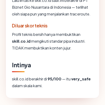
Lalu lintas ke skill.co.id saat ini berakhir di PT
Biznet Gio Nusantara di Indonesia — terlihat
oleh siapa pun yang menjalankan traceroute.
Di luar skor teknis
Profil teknis bersih hanya membuktikan
skill.co.id
mengikuti standar pipa industri.
TIDAK membuktikan konten jujur.
Intinya
skill.co.id berakhir di
95/100
— itu
very_safe
dalam skala kami.