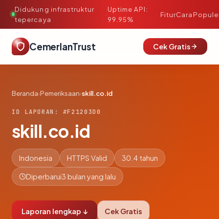
Didukung infrastruktur
Uptime API:
·
Fitur
Cara
Popule
tepercaya
99.95%
CemerlanTrust
Cek Gratis
Beranda
›
Pemeriksaan
›
skill.co.id
ID LAPORAN: #F21203D0
skill.co.id
Indonesia
HTTPS Valid
30.4 tahun
Diperbarui
3 bulan yang lalu
Laporan lengkap ↓
Cek Gratis