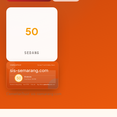
50
SEDANG
CemerlanTrust · sis-semarang.com