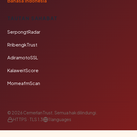
Bahasa Indonesia
TAUTAN SAHABAT
SerpongtRadar
RribengkTrust
AdiramotoSSL
KalaweitScore
MomeafmScan
© 2026 CemerlanTrust. Semua hak dilindungi.
HTTPS · TLS 1.3
1 languages