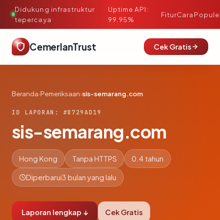
Didukung infrastruktur
Uptime API:
·
Fitur
Cara
Popule
tepercaya
99.95%
CemerlanTrust
Cek Gratis
Beranda
›
Pemeriksaan
›
sis-semarang.com
ID LAPORAN: #8729AD19
sis-semarang.com
Hong Kong
Tanpa HTTPS
0.4 tahun
Diperbarui
3 bulan yang lalu
Laporan lengkap ↓
Cek Gratis