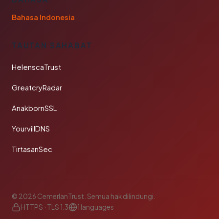
Bahasa Indonesia
TAUTAN SAHABAT
HelenscaTrust
GreatcryRadar
AnakbornSSL
YourvillDNS
TirtasanSec
© 2026 CemerlanTrust. Semua hak dilindungi.
HTTPS · TLS 1.3
1 languages