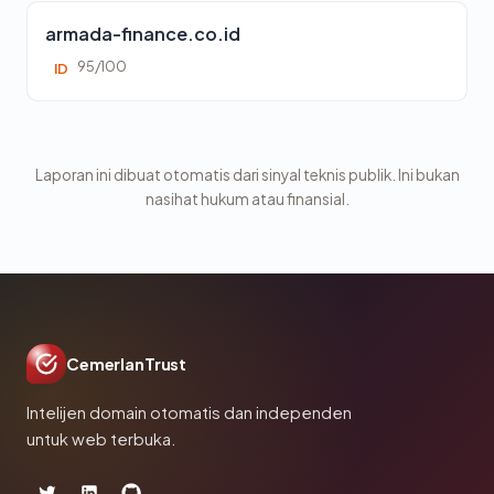
armada-finance.co.id
95/100
ID
Laporan ini dibuat otomatis dari sinyal teknis publik. Ini bukan
nasihat hukum atau finansial.
CemerlanTrust
Intelijen domain otomatis dan independen
untuk web terbuka.