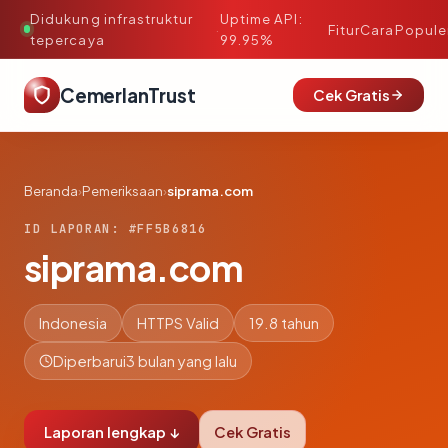
Didukung infrastruktur
Uptime API:
·
Fitur
Cara
Popule
tepercaya
99.95%
CemerlanTrust
Cek Gratis
Beranda
›
Pemeriksaan
›
siprama.com
ID LAPORAN: #FF5B6816
siprama.com
Indonesia
HTTPS Valid
19.8 tahun
Diperbarui
3 bulan yang lalu
Laporan lengkap ↓
Cek Gratis