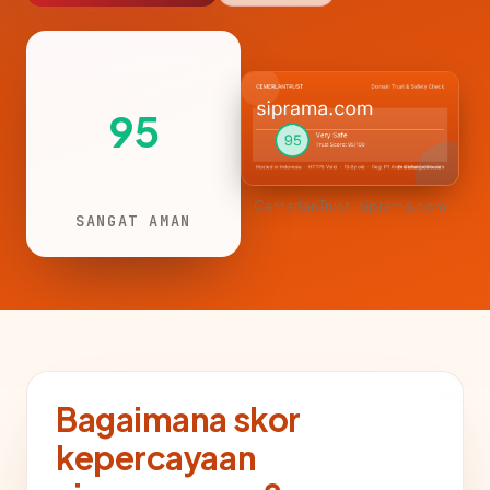
95
CemerlanTrust · siprama.com
SANGAT AMAN
Bagaimana skor
kepercayaan