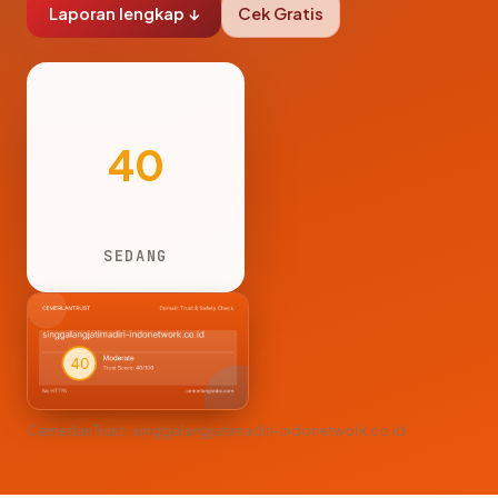
Laporan lengkap ↓
Cek Gratis
40
SEDANG
CemerlanTrust · singgalangjatimadiri-indonetwork.co.id