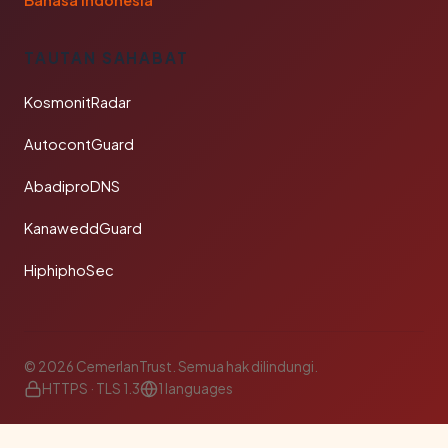
Bahasa Indonesia
TAUTAN SAHABAT
KosmonitRadar
AutocontGuard
AbadiproDNS
KanaweddGuard
HiphiphoSec
© 2026 CemerlanTrust. Semua hak dilindungi.
HTTPS · TLS 1.3
1 languages