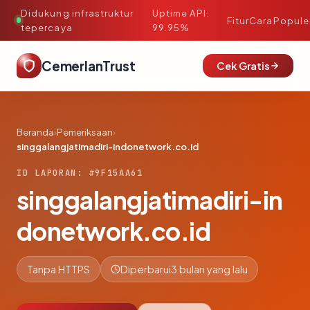
Didukung infrastruktur
Uptime API:
·
Fitur
Cara
Popule
tepercaya
99.95%
CemerlanTrust
Cek Gratis
Beranda
›
Pemeriksaan
›
singgalangjatimadiri-indonetwork.co.id
ID LAPORAN: #9F15AA61
singgalangjatimadiri-in
donetwork.co.id
Tanpa HTTPS
Diperbarui
3 bulan yang lalu