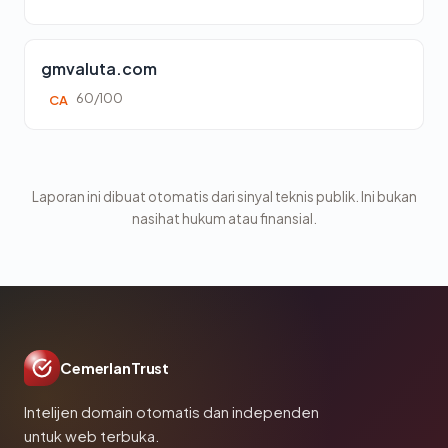
gmvaluta.com
60/100
CA
Laporan ini dibuat otomatis dari sinyal teknis publik. Ini bukan
nasihat hukum atau finansial.
CemerlanTrust
Intelijen domain otomatis dan independen
untuk web terbuka.