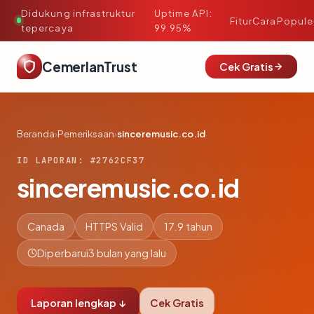
Didukung infrastruktur
Uptime API:
·
Fitur
Cara
Popule
tepercaya
99.95%
CemerlanTrust
Cek Gratis
Beranda
›
Pemeriksaan
›
sinceremusic.co.id
ID LAPORAN: #2762CF37
sinceremusic.co.id
Canada
HTTPS Valid
17.9 tahun
Diperbarui
3 bulan yang lalu
Laporan lengkap ↓
Cek Gratis