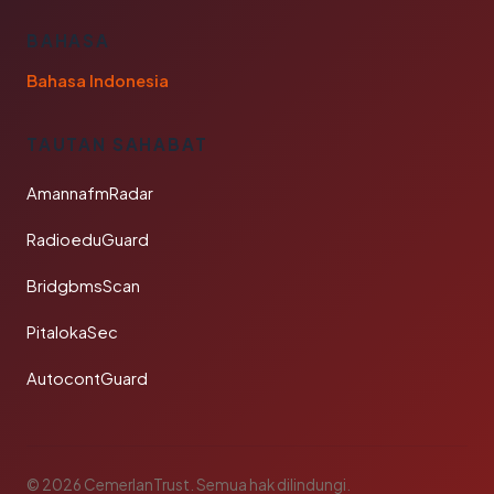
BAHASA
Bahasa Indonesia
TAUTAN SAHABAT
AmannafmRadar
RadioeduGuard
BridgbmsScan
PitalokaSec
AutocontGuard
© 2026 CemerlanTrust. Semua hak dilindungi.