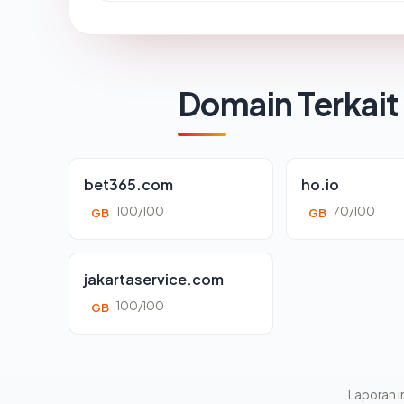
Domain Terkait
bet365.com
ho.io
100/100
70/100
GB
GB
jakartaservice.com
100/100
GB
Laporan in