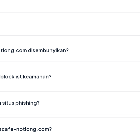
otlong.com disembunyikan?
blocklist keamanan?
situs phishing?
shacafe-notlong.com?