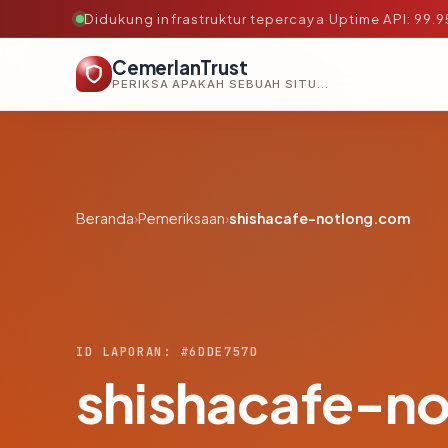
Didukung infrastruktur tepercaya
·
Uptime API: 99.
CemerlanTrust
PERIKSA APAKAH SEBUAH SITUS AMAN, TEPERCAYA, DAN TERVERIFIKASI DALAM HITUNGAN DETIK.
Beranda
›
Pemeriksaan
›
shishacafe-notlong.com
ID LAPORAN: #6DDE757D
shishacafe-n