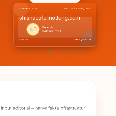
CemerlanTrust · shishacafe-notlong.com
 input editorial — hanya fakta infrastruktur