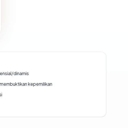
densial/dinamis
ak membuktikan kepemilikan
si