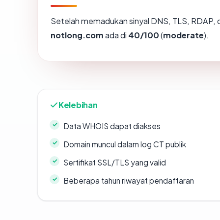
Setelah memadukan sinyal DNS, TLS, RDAP, d
notlong.com
ada di
40/100
(
moderate
).
Kelebihan
Data WHOIS dapat diakses
Domain muncul dalam log CT publik
Sertifikat SSL/TLS yang valid
Beberapa tahun riwayat pendaftaran