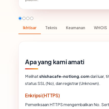
Ikhtisar
Teknis
Keamanan
WHOIS
Apa yang kami amati
Melihat
shishacafe-notlong.com
dari luar, 
status SSL (No), dan registrar (Unknown).
Enkripsi (HTTPS)
Pemeriksaan HTTPS mengembalikan No. Sertifi