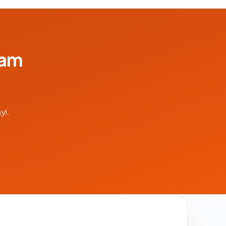
lam
yi.