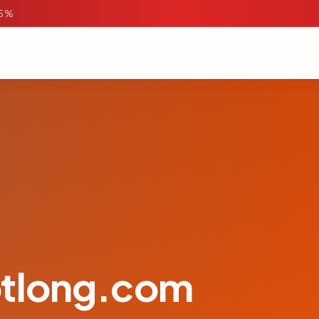
95%
otlong.com