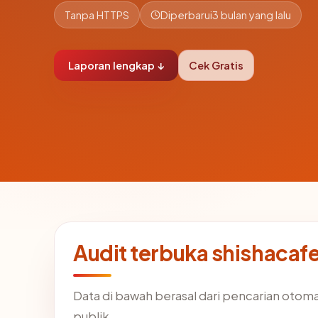
Tanpa HTTPS
Diperbarui
3 bulan yang lalu
Laporan lengkap ↓
Cek Gratis
Audit terbuka shishaca
Data di bawah berasal dari pencarian otom
publik.