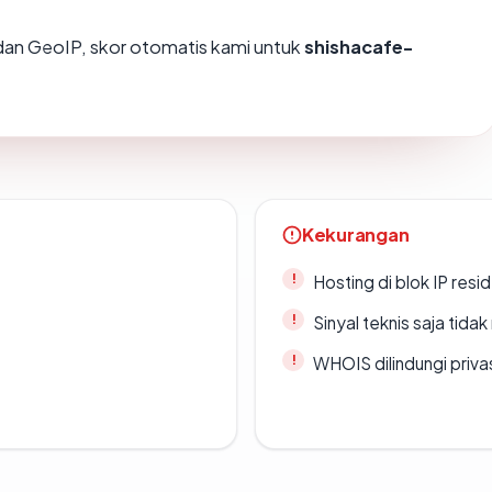
an GeoIP, skor otomatis kami untuk
shishacafe-
Kekurangan
Hosting di blok IP resi
Sinyal teknis saja tid
WHOIS dilindungi priva