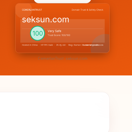
CemerlanTrust · seksun.com