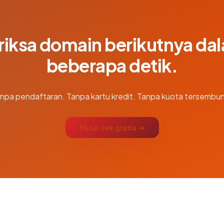
riksa domain berikutnya da
beberapa detik.
npa pendaftaran. Tanpa kartu kredit. Tanpa kuota tersembun
Mulai cek gratis →