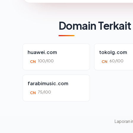
Domain Terkait
huawei.com
tokolg.com
100/100
60/100
CN
CN
farabimusic.com
75/100
CN
Laporan in