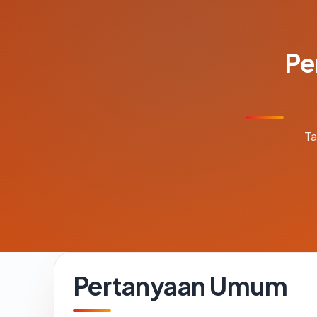
Pe
Ta
Pertanyaan Umum