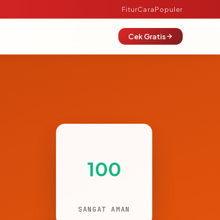
Fitur
Cara
Populer
Cek Gratis
100
SANGAT AMAN