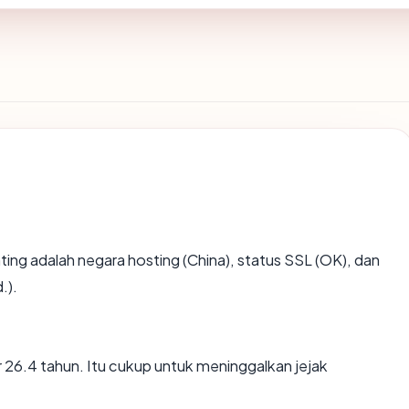
penting adalah negara hosting (China), status SSL (OK), dan
.).
r 26.4 tahun. Itu cukup untuk meninggalkan jejak