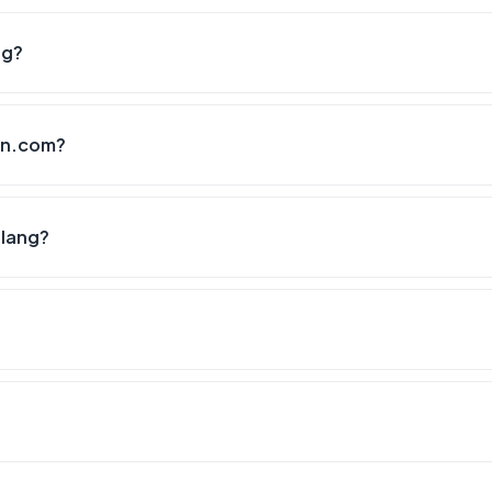
ng?
sun.com?
ulang?