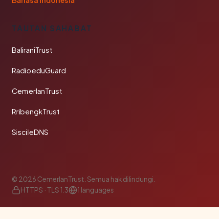
Bahasa Indonesia
TAUTAN SAHABAT
BaliraniTrust
RadioeduGuard
CemerlanTrust
RribengkTrust
SiscileDNS
© 2026 CemerlanTrust. Semua hak dilindungi.
HTTPS · TLS 1.3
1 languages