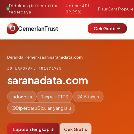
Didukung infrastruktur
Uptime API:
·
Fitur
Cara
Popule
tepercaya
99.95%
CemerlanTrust
Cek Gratis
Beranda
›
Pemeriksaan
›
saranadata.com
ID LAPORAN: #010C17B5
saranadata.com
Indonesia
Tanpa HTTPS
24.5 tahun
Diperbarui
3 bulan yang lalu
Laporan lengkap ↓
Cek Gratis