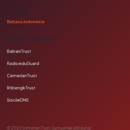
BAHASA
Bahasa Indonesia
TAUTAN SAHABAT
BaliraniTrust
RadioeduGuard
CemerlanTrust
RribengkTrust
SiscileDNS
© 2026 CemerlanTrust. Semua hak dilindungi.