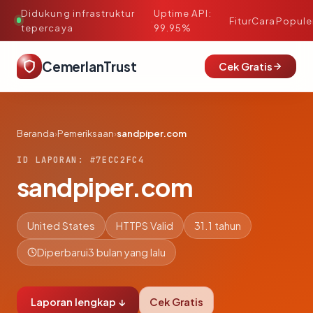
Didukung infrastruktur
Uptime API:
·
Fitur
Cara
Popule
tepercaya
99.95%
CemerlanTrust
Cek Gratis
Beranda
›
Pemeriksaan
›
sandpiper.com
ID LAPORAN: #7ECC2FC4
sandpiper.com
United States
HTTPS Valid
31.1 tahun
Diperbarui
3 bulan yang lalu
Laporan lengkap ↓
Cek Gratis