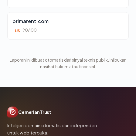
primarent.com
90/100
US
Laporan ini dibuat otomatis dari sinyal teknis publik. Ini bukan
nasihat hukum atau finansial.
CemerlanTrust
Intelijen domain otomatis dan independen
untuk web terbuka.