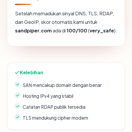
Setelah memadukan sinyal DNS, TLS, RDAP,
dan GeoIP, skor otomatis kami untuk
sandpiper.com
ada di
100/100
(
very_safe
).
Kelebihan
SAN mencakup domain dengan benar
Hosting IPv4 yang stabil
Catatan RDAP publik tersedia
TLS mendukung cipher modern