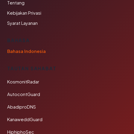
Tentang
Kebijakan Privasi
Syarat Layanan
BAHASA
Bahasa Indonesia
TAUTAN SAHABAT
KosmonitRadar
AutocontGuard
AbadiproDNS
KanaweddGuard
HiphiphoSec