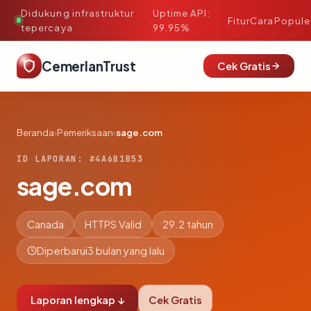
Didukung infrastruktur
Uptime API:
·
Fitur
Cara
Popule
tepercaya
99.95%
CemerlanTrust
Cek Gratis
Beranda
›
Pemeriksaan
›
sage.com
ID LAPORAN: #4A6B1B53
sage.com
Canada
HTTPS Valid
29.2 tahun
Diperbarui
3 bulan yang lalu
Laporan lengkap ↓
Cek Gratis