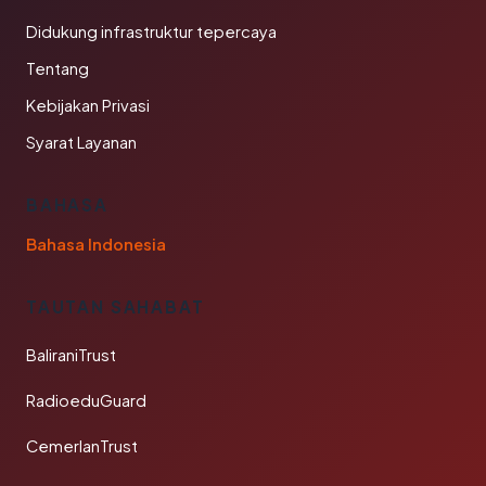
Didukung infrastruktur tepercaya
Tentang
Kebijakan Privasi
Syarat Layanan
BAHASA
Bahasa Indonesia
TAUTAN SAHABAT
BaliraniTrust
RadioeduGuard
CemerlanTrust