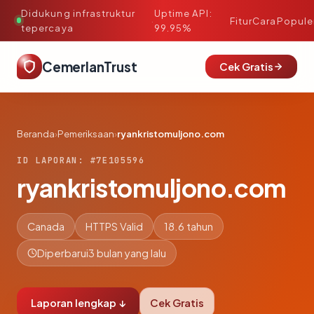
Didukung infrastruktur
Uptime API:
·
Fitur
Cara
Popule
tepercaya
99.95%
CemerlanTrust
Cek Gratis
Beranda
›
Pemeriksaan
›
ryankristomuljono.com
ID LAPORAN: #7E105596
ryankristomuljono.com
Canada
HTTPS Valid
18.6 tahun
Diperbarui
3 bulan yang lalu
Laporan lengkap ↓
Cek Gratis