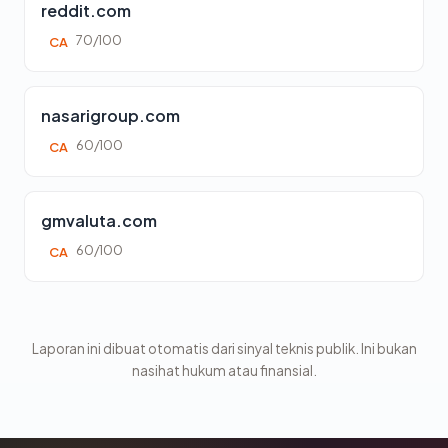
reddit.com
70/100
CA
nasarigroup.com
60/100
CA
gmvaluta.com
60/100
CA
Laporan ini dibuat otomatis dari sinyal teknis publik. Ini bukan
nasihat hukum atau finansial.