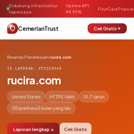
Didukung infrastruktur
Uptime API:
·
Fitur
Cara
Popule
tepercaya
99.95%
CemerlanTrust
Cek Gratis
Beranda
›
Pemeriksaan
›
rucira.com
ID LAPORAN: #731C0548
rucira.com
United States
HTTPS Valid
10.7 tahun
Diperbarui
3 bulan yang lalu
Laporan lengkap ↓
Cek Gratis