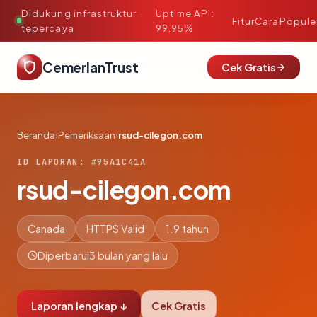
Didukung infrastruktur
Uptime API:
·
Fitur
Cara
Popule
tepercaya
99.95%
CemerlanTrust
Cek Gratis
Beranda
›
Pemeriksaan
›
rsud-cilegon.com
ID LAPORAN: #95A1C41A
rsud-cilegon.com
Canada
HTTPS Valid
1.9 tahun
Diperbarui
3 bulan yang lalu
Laporan lengkap ↓
Cek Gratis