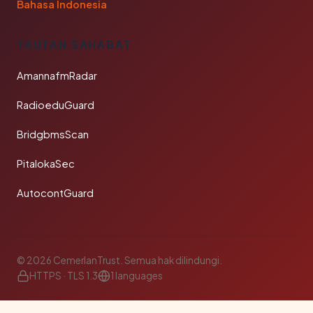
Bahasa Indonesia
TAUTAN SAHABAT
AmannafmRadar
RadioeduGuard
BridgbmsScan
PitalokaSec
AutocontGuard
© 2026 CemerlanTrust. Semua hak dilindungi.
HTTPS · TLS 1.3
1 languages