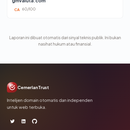
gmvaluta.com
60/100
CA
Laporan ini dibuat otomatis dari sinyal teknis publik. Ini bukan
nasihat hukum atau finansial.
CemerlanTrust
Intelijen domain otomatis dan independen
untuk web terbuka.