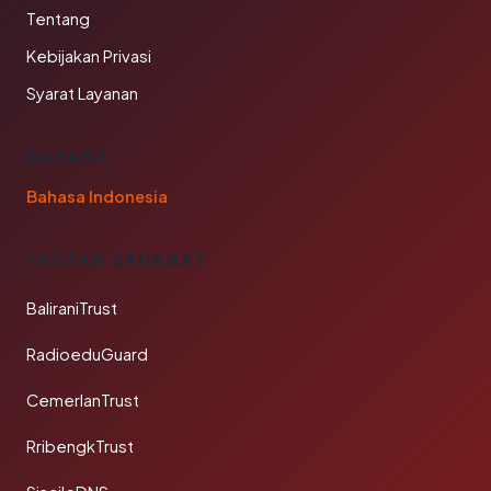
Tentang
Kebijakan Privasi
Syarat Layanan
BAHASA
Bahasa Indonesia
TAUTAN SAHABAT
BaliraniTrust
RadioeduGuard
CemerlanTrust
RribengkTrust