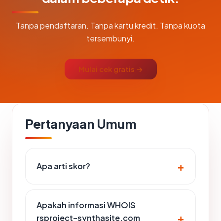
Tanpa pendaftaran. Tanpa kartu kredit. Tanpa kuota
tersembunyi.
Mulai cek gratis →
Pertanyaan Umum
Apa arti skor?
Apakah informasi WHOIS
rsproject-synthasite.com