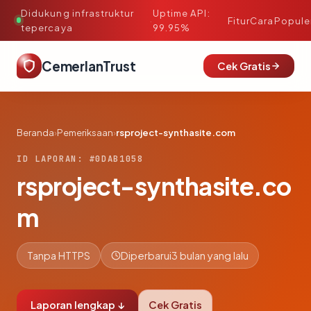
Didukung infrastruktur
Uptime API:
·
Fitur
Cara
Popule
tepercaya
99.95%
CemerlanTrust
Cek Gratis
Beranda
›
Pemeriksaan
›
rsproject-synthasite.com
ID LAPORAN: #0DAB1058
rsproject-synthasite.co
m
Tanpa HTTPS
Diperbarui
3 bulan yang lalu
Laporan lengkap ↓
Cek Gratis