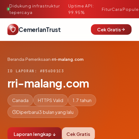
Didukung infrastruktur
Uptime API:
·
Fitur
Cara
Popule
tepercaya
99.95%
CemerlanTrust
Cek Gratis
Beranda
›
Pemeriksaan
›
rri-malang.com
ID LAPORAN: #856D01C3
rri-malang.com
Canada
HTTPS Valid
1.7 tahun
Diperbarui
3 bulan yang lalu
Laporan lengkap ↓
Cek Gratis