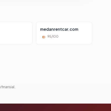
d
medanrentcar.com
95/100
ID
 finansial.