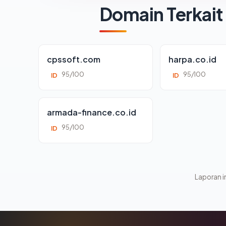
Domain Terkait
cpssoft.com
harpa.co.id
95/100
95/100
ID
ID
armada-finance.co.id
95/100
ID
Laporan in