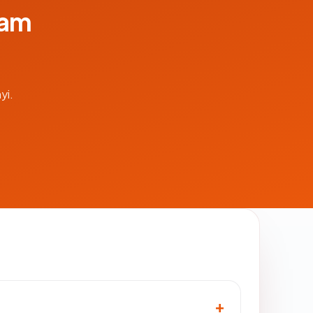
lam
yi.