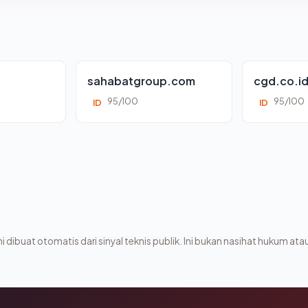
sahabatgroup.com
cgd.co.i
95/100
95/100
ID
ID
i dibuat otomatis dari sinyal teknis publik. Ini bukan nasihat hukum atau