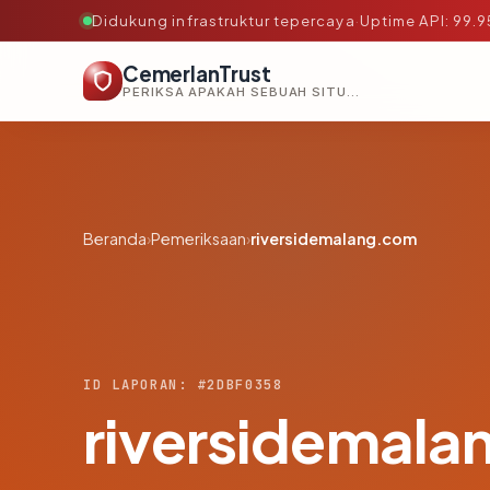
Didukung infrastruktur tepercaya
·
Uptime API: 99.
CemerlanTrust
PERIKSA APAKAH SEBUAH SITUS AMAN, TEPERCAYA, DAN TERVERIFIKASI DALAM HITUNGAN DETIK.
Beranda
›
Pemeriksaan
›
riversidemalang.com
ID LAPORAN: #2DBF0358
riversidemal