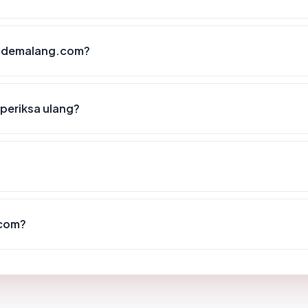
rsidemalang.com?
periksa ulang?
.com?