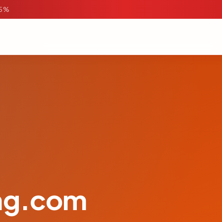
95%
ang.com