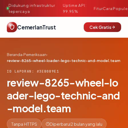
Didukung infrastruktur
Uptime API:
·
Fitur
Cara
Popule
tepercaya
99.95%
CemerlanTrust
Cek Gratis
Beranda
›
Pemeriksaan
›
review-8265-wheel-loader-lego-technic-and-model.team
ID LAPORAN: #3EB0B9E1
review-8265-wheel-lo
ader-lego-technic-and
-model.team
Tanpa HTTPS
Diperbarui
2 bulan yang lalu