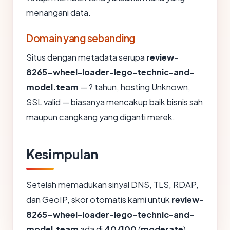
menangani data.
Domain yang sebanding
Situs dengan metadata serupa
review-
8265-wheel-loader-lego-technic-and-
model.team
— ? tahun, hosting Unknown,
SSL valid — biasanya mencakup baik bisnis sah
maupun cangkang yang diganti merek.
Kesimpulan
Setelah memadukan sinyal DNS, TLS, RDAP,
dan GeoIP, skor otomatis kami untuk
review-
8265-wheel-loader-lego-technic-and-
model.team
ada di
40/100
(
moderate
).