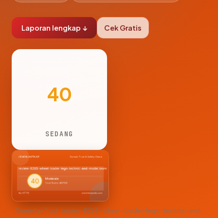
Laporan lengkap ↓
Cek Gratis
40
SEDANG
CemerlanTrust · review-8265-wheel-loader-lego-technic-and-