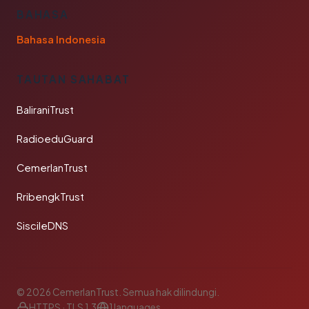
BAHASA
Bahasa Indonesia
TAUTAN SAHABAT
BaliraniTrust
RadioeduGuard
CemerlanTrust
RribengkTrust
SiscileDNS
© 2026 CemerlanTrust. Semua hak dilindungi.
HTTPS · TLS 1.3
1 languages