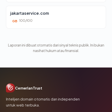
jakartaservice.com
100/100
GB
Laporan ini dibuat otomatis dari sinyal teknis publik. Ini bukan
nasihat hukum atau finansial.
CemerlanTrust
Intelijen domain otomatis dan independen
untuk web terbuka.