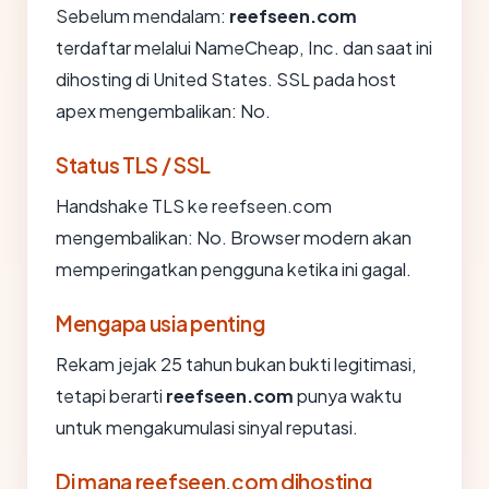
Sebelum mendalam:
reefseen.com
terdaftar melalui NameCheap, Inc. dan saat ini
dihosting di United States. SSL pada host
apex mengembalikan: No.
Status TLS / SSL
Handshake TLS ke reefseen.com
mengembalikan: No. Browser modern akan
memperingatkan pengguna ketika ini gagal.
Mengapa usia penting
Rekam jejak 25 tahun bukan bukti legitimasi,
tetapi berarti
reefseen.com
punya waktu
untuk mengakumulasi sinyal reputasi.
Di mana reefseen.com dihosting