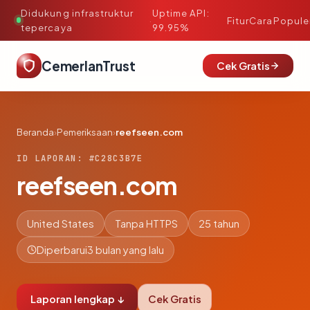
Didukung infrastruktur
Uptime API:
·
Fitur
Cara
Popule
tepercaya
99.95%
CemerlanTrust
Cek Gratis
Beranda
›
Pemeriksaan
›
reefseen.com
ID LAPORAN: #C28C3B7E
reefseen.com
United States
Tanpa HTTPS
25 tahun
Diperbarui
3 bulan yang lalu
Laporan lengkap ↓
Cek Gratis