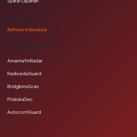
Syarat Layanan
BAHASA
Bahasa Indonesia
TAUTAN SAHABAT
AmannafmRadar
RadioeduGuard
BridgbmsScan
PitalokaSec
AutocontGuard