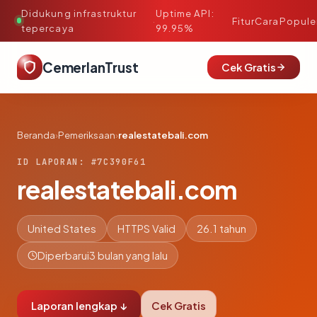
Didukung infrastruktur
Uptime API:
·
Fitur
Cara
Popule
tepercaya
99.95%
CemerlanTrust
Cek Gratis
Beranda
›
Pemeriksaan
›
realestatebali.com
ID LAPORAN: #7C390F61
realestatebali.com
United States
HTTPS Valid
26.1 tahun
Diperbarui
3 bulan yang lalu
Laporan lengkap ↓
Cek Gratis