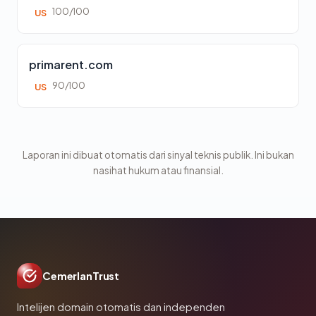
100/100
US
primarent.com
90/100
US
Laporan ini dibuat otomatis dari sinyal teknis publik. Ini bukan
nasihat hukum atau finansial.
CemerlanTrust
Intelijen domain otomatis dan independen