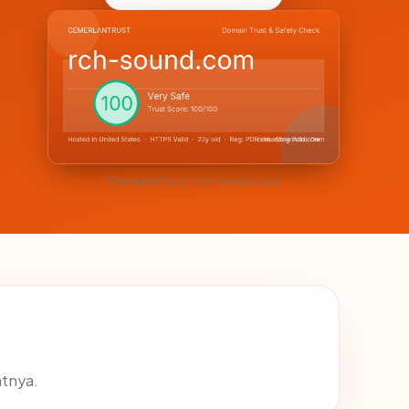
CemerlanTrust · rch-sound.com
atnya.