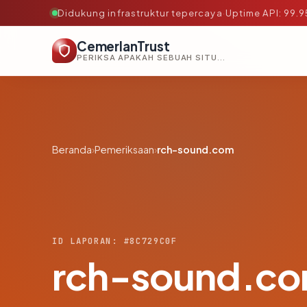
Didukung infrastruktur tepercaya
·
Uptime API: 99.
CemerlanTrust
PERIKSA APAKAH SEBUAH SITUS AMAN, TEPERCAYA, DAN TERVERIFIKASI DALAM HITUNGAN DETIK.
Beranda
›
Pemeriksaan
›
rch-sound.com
ID LAPORAN: #8C729C0F
rch-sound.c