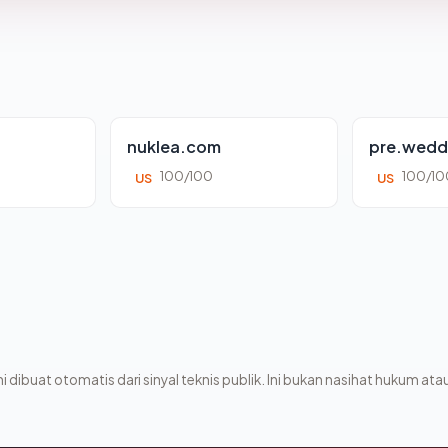
nuklea.com
pre.wedd
100/100
100/10
US
US
i dibuat otomatis dari sinyal teknis publik. Ini bukan nasihat hukum atau