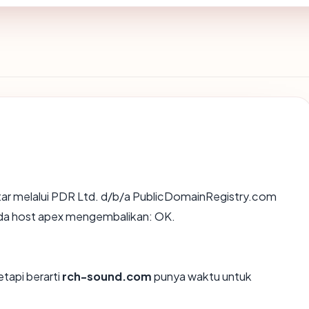
tar melalui PDR Ltd. d/b/a PublicDomainRegistry.com
 pada host apex mengembalikan: OK.
etapi berarti
rch-sound.com
punya waktu untuk