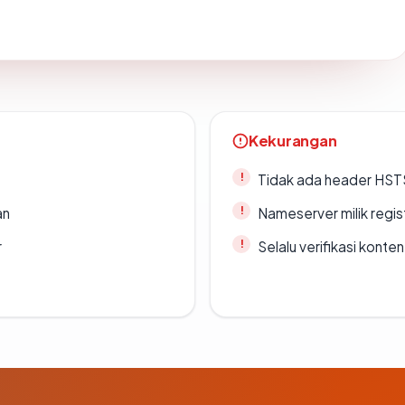
Kekurangan
Tidak ada header HST
an
Nameserver milik regi
r
Selalu verifikasi kont