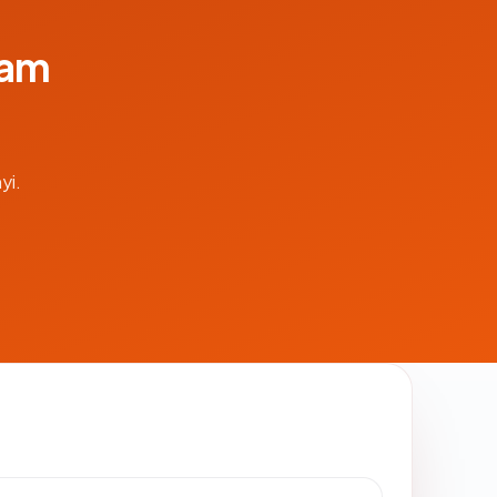
lam
yi.