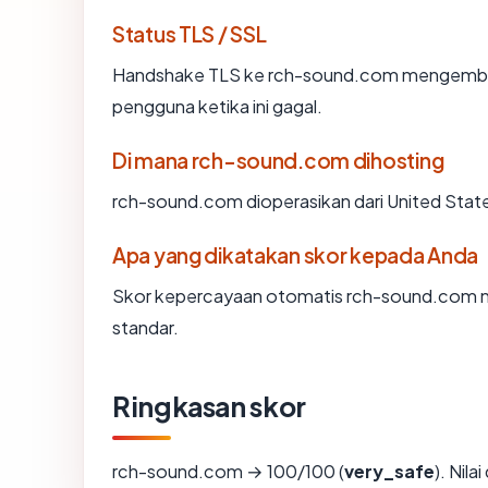
Status TLS / SSL
Handshake TLS ke rch-sound.com mengemba
pengguna ketika ini gagal.
Di mana rch-sound.com dihosting
rch-sound.com dioperasikan dari United Stat
Apa yang dikatakan skor kepada Anda
Skor kepercayaan otomatis rch-sound.com men
standar.
Ringkasan skor
rch-sound.com → 100/100 (
very_safe
). Nil