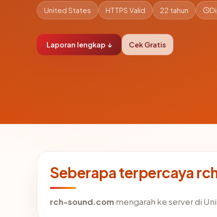
United States
HTTPS Valid
22 tahun
Di
Laporan lengkap ↓
Cek Gratis
Seberapa terpercaya r
rch-sound.com
mengarah ke server di Unit