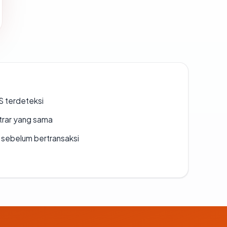
S terdeteksi
strar yang sama
en sebelum bertransaksi