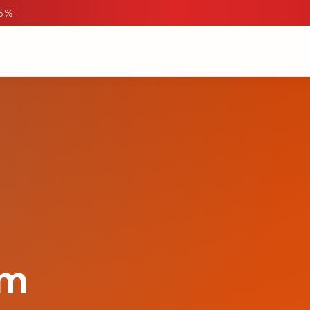
95%
om