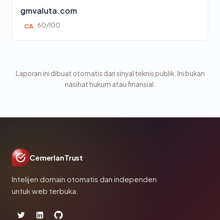
gmvaluta.com
60/100
CA
Laporan ini dibuat otomatis dari sinyal teknis publik. Ini bukan
nasihat hukum atau finansial.
CemerlanTrust
Intelijen domain otomatis dan independen
untuk web terbuka.