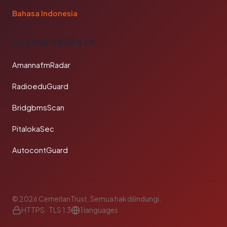
Bahasa Indonesia
TAUTAN SAHABAT
AmannafmRadar
RadioeduGuard
BridgbmsScan
PitalokaSec
AutocontGuard
© 2026 CemerlanTrust. Semua hak dilindungi.
HTTPS · TLS 1.3
1 languages