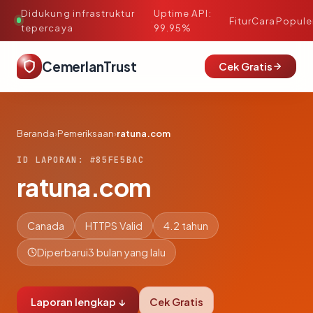
Didukung infrastruktur
Uptime API:
·
Fitur
Cara
Popule
tepercaya
99.95%
CemerlanTrust
Cek Gratis
Beranda
›
Pemeriksaan
›
ratuna.com
ID LAPORAN: #85FE5BAC
ratuna.com
Canada
HTTPS Valid
4.2 tahun
Diperbarui
3 bulan yang lalu
Laporan lengkap ↓
Cek Gratis