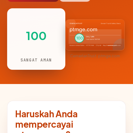
100
CemerlanTrust · ptmge.com
SANGAT AMAN
Haruskah Anda
mempercayai