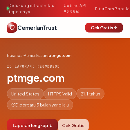
Didukung infrastruktur
Uptime API:
·
Fitur
Cara
Popule
tepercaya
99.95%
CemerlanTrust
Cek Gratis
Beranda
›
Pemeriksaan
›
ptmge.com
ID LAPORAN: #E09DBB0D
ptmge.com
United States
HTTPS Valid
21.1 tahun
Diperbarui
3 bulan yang lalu
Laporan lengkap ↓
Cek Gratis